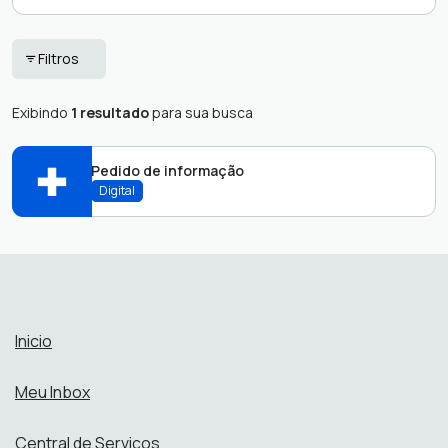
Ouvidoria
Serviços ao
Filtros
Fornecedor
Serviços ao Cidadão
Exibindo
1 resultado
para sua busca
Pedido de informação
Digital
Abrir online > Via protocolo 1Doc
Perfis:
Inicio
Meu Inbox
Central de Serviços